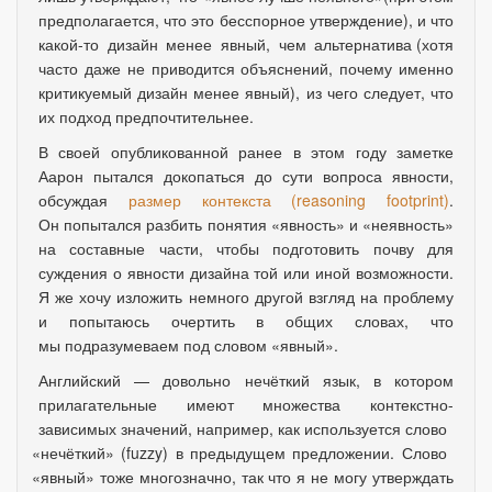
предполагается
,
что это бесспорное утверждение), и что
какой-то дизайн менее явный
,
чем альтернатива
(
хотя
часто даже не приводится объяснений
,
почему именно
критикуемый дизайн менее явный), из чего следует
,
что
их подход предпочтительнее.
В своей опубликованной ранее в этом году заметке
Аарон пытался докопаться до сути вопроса явности,
обсуждая
размер контекста
(
reasoning footprint)
.
Он попытался разбить понятия
«
явность» и
«
неявность»
на составные части, чтобы подготовить почву для
суждения о явности дизайна той или иной возможности.
Я же хочу изложить немного другой взгляд на проблему
и попытаюсь очертить в общих словах
,
что
мы подразумеваем под словом
«
явный».
Английский — довольно нечёткий язык
,
в котором
прилагательные имеют множества контекстно-
зависимых значений
,
например
,
как используется слово
«
нечёткий»
(
fuzzy) в предыдущем предложении. Слово
«
явный» тоже многозначно
,
так что я не могу утверждать