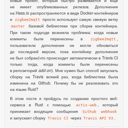
новый проект, который быстро развивается и ещё
не имеет опубликованных релизов. Дополнения
на Hass.io распространяются в виде Docker-контейнеров
и
просто использует самую свежую ветку
zigbee2mqtt
базовой библиотеки при сборке контейнера.
master
При таком подходе возникла проблема: когда новые
коммиты были перенесены в
,
zigbee2mqtt
пользователи дополнения не могли обновиться
до последней версии
,
пока контейнер дополнения
не был собран
(
что происходит автоматически в Travis CI
только тогда
,
когда коммиты были перенесены
в репозиторий
add-on
). Мне нужен был способ запускать
сборку на Travis всякий раз
,
когда библиотека была
изменена на Github. Почему бы не реализовать это
на языке Rust?
В этом посте я пройдусь по созданию простого веб-
сервиса в Rust с помощью
, который
actix-web
принимает входящие сообщения
Github webhook
и запускает сборку
через
.
Travis CI
Travis API V3