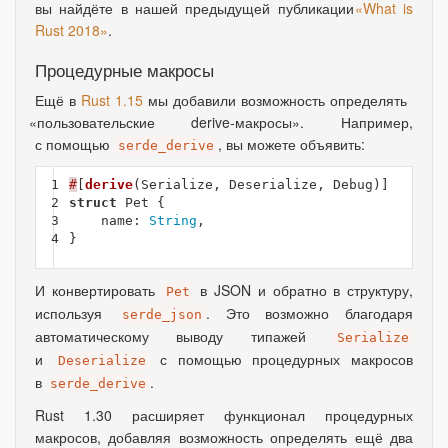
вы найдёте в нашей предыдущей публикации
«
What is
Rust 2018»
.
Процедурные макросы
Ещё в
Rust 1.15
мы добавили возможность определять
«
пользовательские derive-макросы». Например
,
с помощью
, вы можете объявить:
serde_derive
1

#
[
derive
(
Serialize
,
Deserialize
,
Debug
)]
2

struct
Pet
{
3

name
:
String
,
4
}
И конвертировать
в JSON и обратно в структуру
,
Pet
используя
. Это возможно благодаря
serde_json
автоматическому выводу типажей
Serialize
и
с помощью процедурных макросов
Deserialize
в
.
serde_derive
Rust 1.30 расширяет функционал процедурных
макросов
,
добавляя возможность определять ещё два