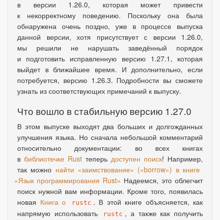
в версии 1.26.0
,
которая может привести
к некорректному поведению. Поскольку она была
обнаружена очень поздно
,
уже в процессе выпуска
данной версии
,
хотя присутствует с версии 1.26.0
,
мы решили не нарушать заведённый порядок
и подготовить исправленную версию 1.27.1
,
которая
выйдет в ближайшее время. И дополнительно
,
если
потребуется
,
версию 1.26.3. Подробности вы сможете
узнать из соответствующих примечаний к выпуску.
Что вошло в стабильную версию 1.27.0
В этом выпуске выходят два больших и долгожданных
улучшения языка. Но сначала небольшой комментарий
относительно документации: во всех книгах
в
библиотечке Rust
теперь
доступен поиск
! Например
,
так можно
найти
«
заимствование»
(
«borrow») в книге
«
Язык программирования Rust»
Надеемся
,
это облегчит
поиск нужной вам информации. Кроме того
,
появилась
новая
Книга о
. В этой книге объясняется
,
как
rustc
напрямую использовать
, а также как получить
rustc