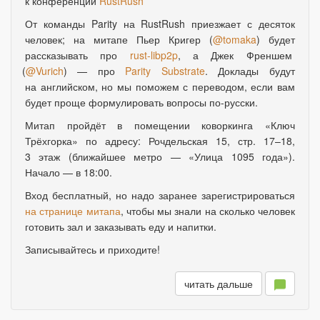
к конференции
RustRush
От команды Parity на RustRush приезжает с десяток
человек; на митапе Пьер Кригер
(
@tomaka
) будет
рассказывать про
rust-libp2p
, а Джек Френшем
(
@Vurich
) — про
Parity Substrate
. Доклады будут
на английском
,
но мы поможем с переводом
,
если вам
будет проще формулировать вопросы по-русски.
Митап пройдёт в помещении коворкинга
«
Ключ
Трёхгорка» по адресу: Рочдельская 15
,
стр. 17–18
,
3 этаж
(
ближайшее метро —
«
Улица 1095 года»).
Начало — в 18:00.
Вход бесплатный
,
но надо заранее зарегистрироваться
на странице митапа
, чтобы мы знали на сколько человек
готовить зал и заказывать еду и напитки.
Записывайтесь и приходите!
читать дальше