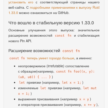
установить его
с соответствующей страницы нашего
веб-сайта. С
подробными примечаниями к выпуску Rust
1.33.0
можно ознакомиться на GitHub.
Что вошло в стабильную версию 1.33.0
Основные улучшения этого выпуска: значительное
расширение возможностей
и стабилизация
const fn
нового Pin API.
Расширение возможностей
const fn
теперь умеет гораздо больше
, а именно:
const fn
неопровержимое
(
irrefutable) сопоставление
с образцом
(
например
,
const fn foo((x, y):
)
(u8, u8)) { ... }
привязки
(
например
,
)
let
let x = 1;
изменяемые
привязки
(
например
,
let
let mut
)
x = 1;
выражения присваивания
(
например
)
x = y
и операторов присваивания
(
например
,
),
x += y