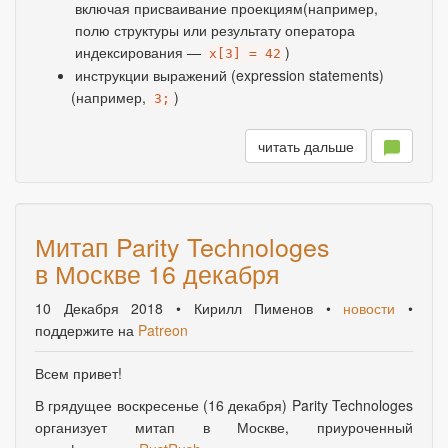
включая присваивание проекциям
(
например
,
полю структуры или результату оператора
индексирования —
)
x[3] = 42
инструкции выражений
(
expression statements)
(
например
,
)
3;
читать дальше
Митап Parity Technologes
в Москве 16 декабря
10 Декабря 2018
• Кирилл Пименов •
новости
•
поддержите на
Patreon
Всем привет!
В грядущее воскресенье
(
16 декабря) Parity Technologes
организует митап в Москве
,
приуроченный