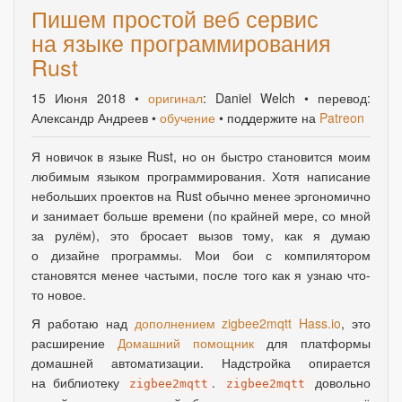
Пишем простой веб сервис
на языке программирования
Rust
15 Июня 2018
•
оригинал
: Daniel Welch • перевод:
Александр Андреев •
обучение
• поддержите на
Patreon
Я новичок в языке Rust, но он быстро становится моим
любимым языком программирования. Хотя написание
небольших проектов на Rust обычно менее эргономично
и занимает больше времени
(
по крайней мере
,
со мной
за рулём), это бросает вызов тому
,
как я думаю
о дизайне программы. Мои бои с компилятором
становятся менее частыми
,
после того как я узнаю что-
то новое.
Я работаю над
дополнением zigbee2mqtt Hass.io
, это
расширение
Домашний помощник
для платформы
домашней автоматизации. Надстройка опирается
на библиотеку
.
довольно
zigbee2mqtt
zigbee2mqtt