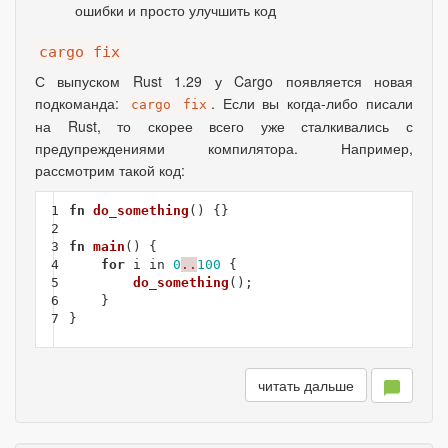
ошибки и просто улучшить код
cargo fix
С выпуском Rust 1.29 у Cargo появляется новая
подкоманда:
. Если вы когда-либо писали
cargo fix
на Rust, то скорее всего уже сталкивались с
предупреждениями компилятора. Например
,
рассмотрим такой код:
1

fn
do_something
()
{}
2

3

fn
main
()
{
4

for
i
in
0
..
100
{
5

do_something
();
6

}
7
}
читать дальше