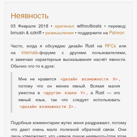
Неявность
03 Февраля 2018
•
оригинал
: withoutboats • перевод:
bmusin & ozkriff •
размышления
• поддержите на
Patreon
Часто
,
когда я обсуждаю дизайн Rust на
RFCs
или
на
internals
-форуме с другими пользователями,
я замечаю характерные высказывания насчёт явности.
Обычно что-то в духе:
Мне не нравится
,
<дизайн возможности X>
потому что он менее явный. Всякая магия
уместна в
, а Rust — это
<другом языке Y>
явный язык, так что следует использовать
.
<дизайн возможности Z>
Подобные комментарии жутко меня раздражают, потому
что дают очень мало полезной обратной связи. Они
лишь утверждают
,
что
«
явное лучше неявного»
(
при этом