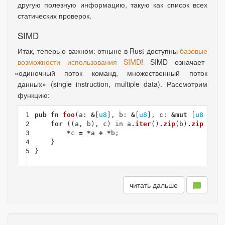
другую полезную информацию
,
такую как список всех
статических проверок.
SIMD
Итак
,
теперь о важном: отныне в Rust доступны
базовые
возможности использования SIMD
! SIMD означает
«
одиночный поток команд
,
множественный поток
данных»
(
single instruction, multiple data). Рассмотрим
функцию:
1

pub
fn
foo
(
a
:
&
[
u8
],
b
:
&
[
u8
],
c
:
&
mut
[
u8
])
{
2

for
((
a
,
b
),
c
)
in
a
.iter
()
.zip
(
b
)
.zip
(
c
)
{
3

*
c
=
*
a
+
*
b
;
4

}
5
}
читать дальше