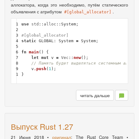
аллокатора, когда это необходимо
,
путём статического
объявления с атрибутом
.
#[global_allocator]
1

use
std
::
alloc
::
System
;
2

3

#[global_allocator]
4

static
GLOBAL
:
System
=
System
;
5

6

fn
main
()
{
7

let
mut
v
=
Vec
::
new
();
8

// Память будет выделяться системным аллока
9

v
.push
(
1
);
10
}
читать дальше
Выпуск Rust 1.27
21 Июня 2018
•
оригинал
: The Rust Core Team •