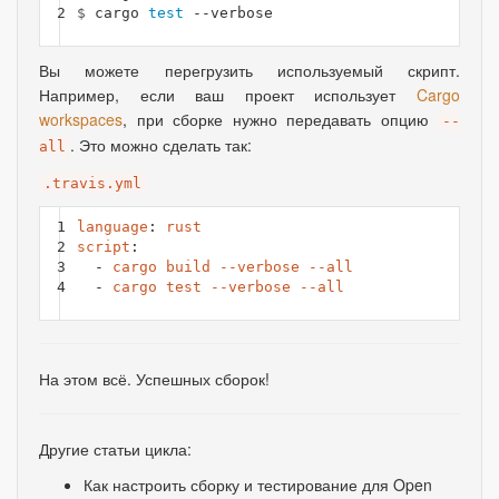
2
$ 
cargo 
test
Вы можете перегрузить используемый скрипт.
Например
,
если ваш проект использует
Cargo
workspaces
, при сборке нужно передавать опцию
--
. Это можно сделать так:
all
.travis.yml
1

language
:
rust
2

script
:
3

-
cargo build --verbose --all
4
-
cargo test --verbose --all
На этом всё. Успешных сборок!
Другие статьи цикла:
Как настроить сборку и тестирование для Open