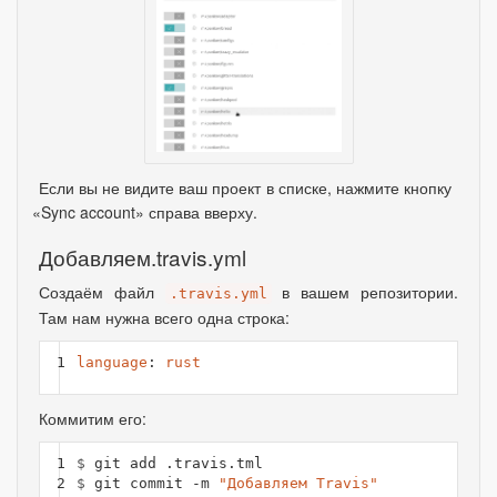
Если вы не видите ваш проект в списке
,
нажмите кнопку
«
Sync account» справа вверху.
Добавляем.travis.yml
Создаём файл
в вашем репозитории.
.travis.yml
Там нам нужна всего одна строка:
1
language
:
rust
Коммитим его:
1

$ 
2
$ 
git commit -m 
"Добавляем Travis"