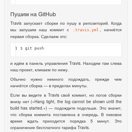
Пушим на GitHub
Travis запускает сборки по пушу в репозиторий. Когда
мы запушим наш коммит с
, начнётся
.travis.yml
первая сборка. Сделаем это:
1
$ 
и идём в панель управления Travis. Находим там слева
наш проект
,
кликаем по нему.
Обычно нужно немного подождать
,
прежде чем
начнётся сборка — в пределах минуты.
Если вы видите в Travis свой коммит
,
но логов сборки
внизу нет
(
«Hang tight, the log cannot be shown until the
build has started.») — подождите подольше. Это значит
,
что сборка коммита поставлена в очередь. В пиковое
время ждать приходится порядка 5 минут. Это
ограничение бесплатного тарифа Travis.