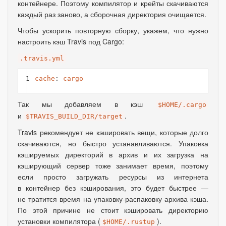
контейнере. Поэтому компилятор и крейты скачиваются
каждый раз заново
,
а сборочная директория очищается.
Чтобы ускорить повторную сборку
,
укажем
,
что нужно
настроить кэш Travis под Cargo:
.travis.yml
1
cache
:
cargo
Так мы добавляем в кэш
$HOME/.cargo
и
.
$TRAVIS_BUILD_DIR/target
Travis рекомендует не кэшировать вещи
,
которые долго
скачиваются
,
но быстро устанавливаются. Упаковка
кэшируемых директорий в архив и их загрузка на
кэширующий сервер тоже занимает время
,
поэтому
если просто загружать ресурсы из интернета
в контейнер без кэширования
,
это будет быстрее —
не тратится время на упаковку-распаковку архива кэша.
По этой причине не стоит кэшировать директорию
установки компилятора
(
).
$HOME/.rustup