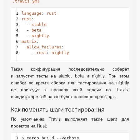
.travis.yml
1

language
:
rust
2

rust
:
3

-
stable
4

-
beta
5

-
nightly
6

matrix
:
7

allow_failures
:
8
-
rust
:
nightly
Такая конфигурация последовательно соберёт
и запустит тесты на stable, beta и nightly. При этом
ошибки во время сборки или тестирования на nightly
не приведут к провалу всей задачи на Travis:
в индикаторе всё равно будет написано
«
passing».
Как поменять шаги тестирования
По умолчанию Travis выполняет такие шаги для
проектов на Rust:
1

$ 